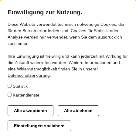
Einwilligung zur Nutzung.
Diese Website verwendet technisch notwendige Cookies, die
für den Betrieb erforderlich sind. Cookies für Statistik oder
ZVSN - VSN
Analyse werden nur verwendet, wenn Sie dem ausdrücklich
zustimmen.
Gebiet
Ihre Einwilligung ist freiwillig und kann jederzeit mit Wirkung für
Gremien
die Zukunft widerrufen werden. Weitere Informationen und
eine Widerrufsmöglichkeit finden Sie in
unserer
Geschäftsstelle
Datenschutzerklärung
.
Statistik
Kartendienste
Alternative Antriebsformen
Flexible Angebote im ÖPNV
Alle akzeptieren
Alle ablehnen
Verbandsversammlung
Automatische Fahrgastzählung im ÖPNV des ZVSN-
Einstellungen speichern
Verbandsgebietes