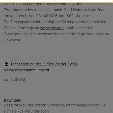
Die 10. Sitzung der Verbandsversammlung des
Fachveranstaltung: Wohin geht die Reise? Perspektiven
Zweckverbandes Verkehrsverbund Süd-Niedersachsen findet
des ÖPNV in bewegten Zeiten
am Mittwoch, den 08. Juli 2026, um 16.00 Uhr statt.
Harz-nah-dran und HATIX
Die Zugangsdaten für die digitale Sitzung werden durch den
ZVSN auf Anfrage an
zvsn@zvsn.de
vorab versendet.
Landesbus 160
Tagesordnung: Nachstehend finden Sie die Tagesordnung zum
Mobilitätsmanagement
Download.
Nachtbusse
Tarifgutachten
Tagesordnung der 10. Sitzung der ZVSN-
Verbandsversammlung.pdf
pdf, 0,39 MB
Niedersächsisches Nahverkehrsgesetz (NNVG)
Verbandsordnung
Download
Verbandsversammlung
Das Protokoll der letzten Verbandsversammlung können Sie
sich als PDF herunterladen: