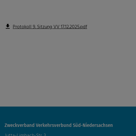
Fahrgastbeirat
Gesetze
Protokoll 9. Sitzung VV 17.12.2025.pdf
Nahverkehrsplan
Veröffentlichungen
Zweckverband Verkehrsverbund Süd-Niedersachsen
Jutta-Limbach-Str. 3