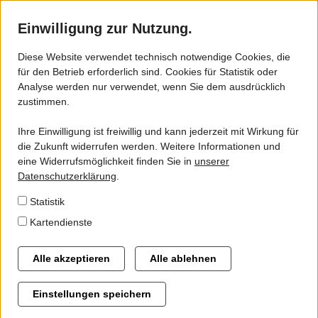
Einwilligung zur Nutzung.
Diese Website verwendet technisch notwendige Cookies, die
für den Betrieb erforderlich sind. Cookies für Statistik oder
ZVSN - VSN
Analyse werden nur verwendet, wenn Sie dem ausdrücklich
zustimmen.
Gebiet
Ihre Einwilligung ist freiwillig und kann jederzeit mit Wirkung für
Gremien
die Zukunft widerrufen werden. Weitere Informationen und
eine Widerrufsmöglichkeit finden Sie in
unserer
Geschäftsstelle
Datenschutzerklärung
.
Statistik
Kartendienste
Alternative Antriebsformen
Flexible Angebote im ÖPNV
Alle akzeptieren
Alle ablehnen
Gesetze
Automatische Fahrgastzählung im ÖPNV des ZVSN-
Einstellungen speichern
Verbandsgebietes