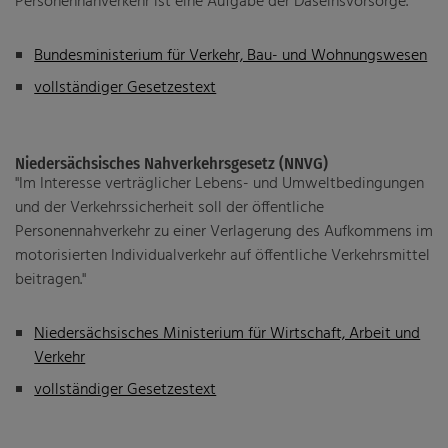
Personennahverkehr ist eine Aufgabe der Daseinsvorsorge."
Fahrgastbeirat
Bundesministerium für Verkehr, Bau- und Wohnungswesen
Gesetze
vollständiger Gesetzestext
Nahverkehrsplan
Veröffentlichungen
Niedersächsisches Nahverkehrsgesetz (NNVG)
"Im Interesse verträglicher Lebens- und Umweltbedingungen
und der Verkehrssicherheit soll der öffentliche
Personennahverkehr zu einer Verlagerung des Aufkommens im
motorisierten Individualverkehr auf öffentliche Verkehrsmittel
beitragen."
Niedersächsisches Ministerium für Wirtschaft, Arbeit und
Verkehr
vollständiger Gesetzestext