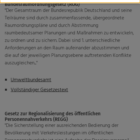
Bundesraumordnungsgesetz (ROG)
Fachveranstaltung: Wohin geht die Reise? Perspektiven
"Der Gesamtraum der Bundesrepublik Deutschland und seine
des ÖPNV in bewegten Zeiten
Teilräume sind durch zusammenfassende, übergeordnete
Harz-nah-dran und HATIX
Raumordnungspläne und durch Abstimmung
raumbedeutsamer Planungen und Maßnahmen zu entwickeln,
Landesbus 160
zu ordnen und zu sichern. Dabei sind 1. unterschiedliche
Anforderungen an den Raum aufeinander abzustimmen und
Mobilitätsmanagement
die auf der jeweiligen Planungsebene auftretenden Konflikte
Nachtbusse
auszugleichen..."
Tarifgutachten
Umweltbundesamt
Vollständiger Gesetzestext
Niedersächsisches Nahverkehrsgesetz (NNVG)
Verbandsordnung
Gesetz zur Regionalisierung des öffentlichen
Personennahverkehrs (REGG)
Verbandsversammlung
"Die Sicherstellung einer ausreichenden Bedienung der
Bevölkerung mit Verkehrsleistungen im öffentlichen