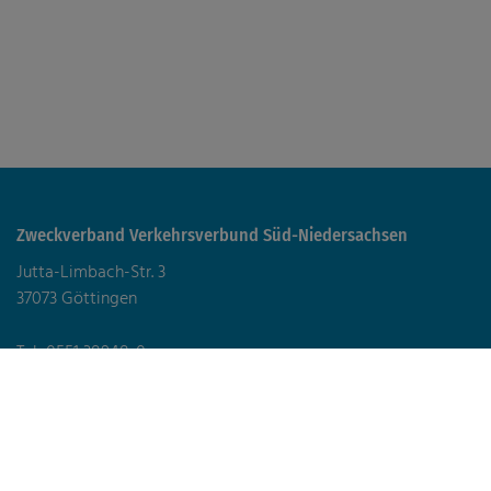
Zweckverband Verkehrsverbund Süd-Niedersachsen
Jutta-Limbach-Str. 3
37073 Göttingen
Tel: 0551 38948-0
zvsn@zvsn.de
Datenschutz
Impressum
Erklärung zur Barrierefreiheit