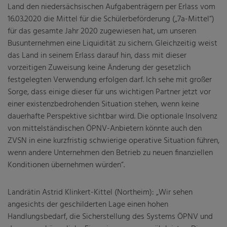
Land den niedersächsischen Aufgabenträgern per Erlass vom
16.03.2020 die Mittel für die Schülerbeförderung („7a-Mittel“)
Fahrgastbeirat
für das gesamte Jahr 2020 zugewiesen hat, um unseren
Gesetze
Busunternehmen eine Liquidität zu sichern. Gleichzeitig weist
das Land in seinem Erlass darauf hin, dass mit dieser
Nahverkehrsplan
vorzeitigen Zuweisung keine Änderung der gesetzlich
festgelegten Verwendung erfolgen darf. Ich sehe mit großer
Veröffentlichungen
Sorge, dass einige dieser für uns wichtigen Partner jetzt vor
einer existenzbedrohenden Situation stehen, wenn keine
dauerhafte Perspektive sichtbar wird. Die optionale Insolvenz
von mittelständischen ÖPNV-Anbietern könnte auch den
ZVSN in eine kurzfristig schwierige operative Situation führen,
wenn andere Unternehmen den Betrieb zu neuen finanziellen
Konditionen übernehmen würden“.
Landrätin Astrid Klinkert-Kittel (Northeim): „Wir sehen
angesichts der geschilderten Lage einen hohen
Handlungsbedarf, die Sicherstellung des Systems ÖPNV und