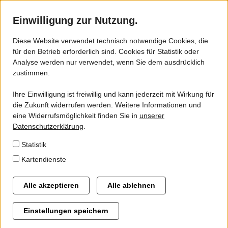
Einwilligung zur Nutzung.
Diese Website verwendet technisch notwendige Cookies, die
für den Betrieb erforderlich sind. Cookies für Statistik oder
ZVSN - VSN
Analyse werden nur verwendet, wenn Sie dem ausdrücklich
Bund und Land müssen ÖPNV-
zustimmen.
Gebiet
Rettungsschirm umsetzen
Ihre Einwilligung ist freiwillig und kann jederzeit mit Wirkung für
Gremien
die Zukunft widerrufen werden. Weitere Informationen und
eine Widerrufsmöglichkeit finden Sie in
unserer
Geschäftsstelle
In einem gemeinsamen Schreiben an Wirtschafts- und
Datenschutzerklärung
.
Verkehrsminister Dr. Bernd Althusmann (CDU) haben die
Statistik
Landräte aus Göttingen, Northeim und Holzminden
Kartendienste
Handlungsbedarf hinsichtlich der finanziellen
Alternative Antriebsformen
Leistungsfähigkeit des Öffentlichen Personennahverkehr
Flexible Angebote im ÖPNV
(ÖPNV) angemeldet.
Alle akzeptieren
Alle ablehnen
Automatische Fahrgastzählung im ÖPNV des ZVSN-
Einstellungen speichern
Verbandsgebietes