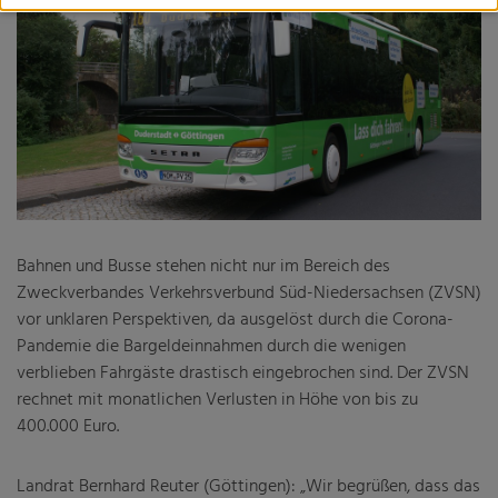
Fachveranstaltung: Wohin geht die Reise? Perspektiven
des ÖPNV in bewegten Zeiten
Harz-nah-dran und HATIX
Landesbus 160
Mobilitätsmanagement
Nachtbusse
Tarifgutachten
Bahnen und Busse stehen nicht nur im Bereich des
Zweckverbandes Verkehrsverbund Süd-Niedersachsen (ZVSN)
vor unklaren Perspektiven, da ausgelöst durch die Corona-
Pandemie die Bargeldeinnahmen durch die wenigen
Niedersächsisches Nahverkehrsgesetz (NNVG)
verblieben Fahrgäste drastisch eingebrochen sind. Der ZVSN
rechnet mit monatlichen Verlusten in Höhe von bis zu
Verbandsordnung
400.000 Euro.
Verbandsversammlung
Landrat Bernhard Reuter (Göttingen): „Wir begrüßen, dass das