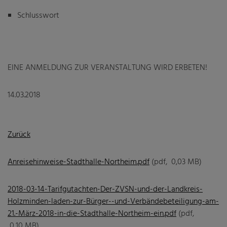
Schlusswort
EINE ANMELDUNG ZUR VERANSTALTUNG WIRD ERBETEN!
14.03.2018
Zurück
Anreisehinweise-Stadthalle-Northeim.pdf
(pdf, 0,03 MB)
2018-03-14-Tarifgutachten-Der-ZVSN-und-der-Landkreis-
Holzminden-laden-zur-Bürger--und-Verbändebeteiligung-am-
21.-März-2018-in-die-Stadthalle-Northeim-ein.pdf
(pdf,
0,10 MB)