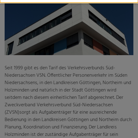
Fachveranstaltung: Wohin geht die Reise? Perspektiven
des ÖPNV in bewegten Zeiten
Harz-nah-dran und HATIX
Landesbus 160
Mobilitätsmanagement
Nachtbusse
Seit 1999 gibt es den Tarif des Verkehrsverbunds Süd-
Tarifgutachten
Niedersachsen VSN. Öffentlicher Personenverkehr im Süden
Niedersachsens, in den Landkreisen Göttingen, Northeim und
Holzminden und natürlich in der Stadt Göttingen wird
seitdem nach diesem einheitlichen Tarif abgerechnet. Der
Niedersächsisches Nahverkehrsgesetz (NNVG)
Zweckverband Verkehrsverbund Süd-Niedersachsen
Verbandsordnung
(ZVSN)sorgt als Aufgabenträger für eine ausreichende
Bedienung in den Landkreisen Göttingen und Northeim durch
Verbandsversammlung
Planung, Koordination und Finanzierung. Der Landkreis
Holzminden ist der zuständige Aufgabenträger für sein