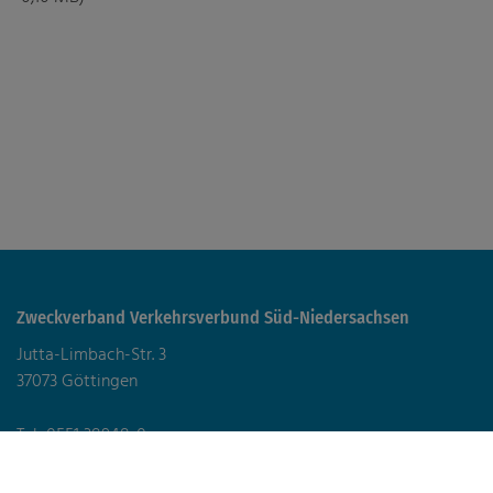
Zweckverband Verkehrsverbund Süd-Niedersachsen
Jutta-Limbach-Str. 3
37073 Göttingen
Tel: 0551 38948-0
zvsn@zvsn.de