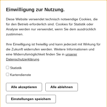
Einwilligung zur Nutzung.
Diese Website verwendet technisch notwendige Cookies, die
für den Betrieb erforderlich sind. Cookies für Statistik oder
ZVSN - VSN
Analyse werden nur verwendet, wenn Sie dem ausdrücklich
Tarifgutachten - Termin Bürger-
zustimmen.
Gebiet
und Verbändebeteiligung am
Ihre Einwilligung ist freiwillig und kann jederzeit mit Wirkung für
Gremien
21.03.2018 in der Stadthalle
die Zukunft widerrufen werden. Weitere Informationen und
eine Widerrufsmöglichkeit finden Sie in
unserer
Northeim
Geschäftsstelle
Datenschutzerklärung
.
Statistik
ZVSN und Landkreis Holzminden laden in die Stadthalle
Kartendienste
Alternative Antriebsformen
Northeim zur Bürger- und Verbändebeteiligung beim
Flexible Angebote im ÖPNV
Tarifgutachten ein. Hier gehts zur Agenda. Eine Anmeldung zur
Alle akzeptieren
Alle ablehnen
Veranstaltung wird erbeten!
Automatische Fahrgastzählung im ÖPNV des ZVSN-
Einstellungen speichern
Verbandsgebietes