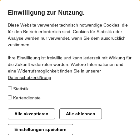
Einwilligung zur Nutzung.
Diese Website verwendet technisch notwendige Cookies, die
für den Betrieb erforderlich sind. Cookies für Statistik oder
ZVSN - VSN
Analyse werden nur verwendet, wenn Sie dem ausdrücklich
Treibstoffpreise steigen –
zustimmen.
Gebiet
ÖPNV-Tickets im VSN teilweise
Ihre Einwilligung ist freiwillig und kann jederzeit mit Wirkung für
Gremien
deutlich günstiger - „Jetzt auf
die Zukunft widerrufen werden. Weitere Informationen und
eine Widerrufsmöglichkeit finden Sie in
unserer
Busse und Bahnen umsteigen!“
Geschäftsstelle
Datenschutzerklärung
.
Statistik
Steigende Treibstoffpreise führen derzeit zu intensiven
Kartendienste
Alternative Antriebsformen
öffentlichen Diskussionen. Dabei bietet der Öffentliche
Flexible Angebote im ÖPNV
Personennahverkehr (ÖPNV) mit verdichteten Takten im
Alle akzeptieren
Alle ablehnen
Linienbusverkehr und der VSN-Tarifreform eine gute
Automatische Fahrgastzählung im ÖPNV des ZVSN-
Alternative zum eigenen Pkw. Erst vor wenigen Wochen
Einstellungen speichern
Verbandsgebietes
wurde beispielsweise das Angebot von Rosdorf und