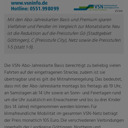
Fahrgastbeirat
ZVSN
Mit den Abo-Jahreskarten Basis und Premium sparen
Gesetze
Vielfahrer und Pendler im Vergleich zur Monatskarte. Neu
ist die Reduktion auf die Preisstufen Gö (Stadtgebiet
Nahverkehrsplan
Göttingen), C (Preisstufe City), Netz sowie die Preisstufen
Veröffentlichungen
1-5 (statt 1-9).
Die VSN-Abo-Jahreskarte Basis berechtigt zu beliebig vielen
Fahrten auf der eingetragenen Strecke, zudem ist sie
übertragbar und es gilt die Mitnahmeregelung. Das bedeutet,
dass mit der Abo-Jahreskarte montags bis freitags ab 19 Uhr,
an Samstagen ab 14 Uhr sowie an Sonn- und Feiertagen rund
um die Uhr zusätzlich ein Erwachsener und bis zu drei Kinder
(bis 14 Jahre) mitgenommen werden können. Für
klimafreundliche Mobilität im gesamten VSN-Netz beträgt
der Preis monatlich 105 Euro. Die verschiedenen Verbindungen
innerhalb der Landkreise Göttingen, Northeim und