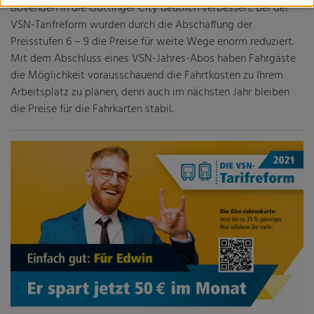
Bovenden in die Göttinger City deutlich verbessert. Bei der
Fachveranstaltung: Wohin geht die Reise? Perspektiven
VSN-Tarifreform wurden durch die Abschaffung der
des ÖPNV in bewegten Zeiten
Preisstufen 6 – 9 die Preise für weite Wege enorm reduziert.
Harz-nah-dran und HATIX
Mit dem Abschluss eines VSN-Jahres-Abos haben Fahrgäste
die Möglichkeit vorausschauend die Fahrtkosten zu Ihrem
Landesbus 160
Arbeitsplatz zu planen, denn auch im nächsten Jahr bleiben
die Preise für die Fahrkarten stabil.
Mobilitätsmanagement
Nachtbusse
Tarifgutachten
Niedersächsisches Nahverkehrsgesetz (NNVG)
Verbandsordnung
Verbandsversammlung