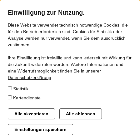
Einwilligung zur Nutzung.
Diese Website verwendet technisch notwendige Cookies, die
für den Betrieb erforderlich sind. Cookies für Statistik oder
ZVSN - VSN
Analyse werden nur verwendet, wenn Sie dem ausdrücklich
Der ZVSN informiert über das
zustimmen.
Gebiet
Landesbus-Angebot -
Ihre Einwilligung ist freiwillig und kann jederzeit mit Wirkung für
Gremien
Treffpunkt: Baustelle
die Zukunft widerrufen werden. Weitere Informationen und
eine Widerrufsmöglichkeit finden Sie in
unserer
Seeburger Straße in Ebergötzen
Geschäftsstelle
Datenschutzerklärung
.
Statistik
Mit einem Infostand wird der Zweckverband
Kartendienste
Alternative Antriebsformen
Verkehrsverbund Süd-Niedersachsen (ZVSN) an der
Flexible Angebote im ÖPNV
Regionalbus-Haltestelle Ebergötzen Seeburger Straße am
Alle akzeptieren
Alle ablehnen
Montag, den 31.08.2020 in der Zeit von 13 – 17 Uhr über den
Automatische Fahrgastzählung im ÖPNV des ZVSN-
Landesbus informieren.
Einstellungen speichern
Verbandsgebietes