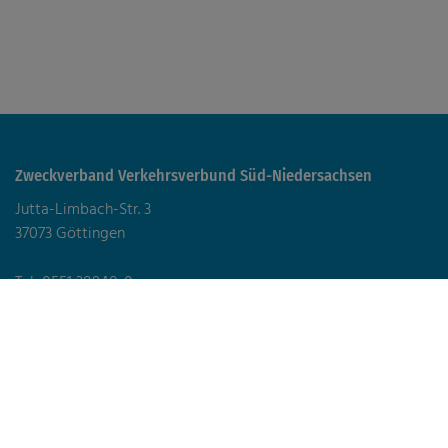
Zweckverband Verkehrsverbund Süd-Niedersachsen
Jutta-Limbach-Str. 3
37073 Göttingen
Tel: 0551 38948-0
zvsn@zvsn.de
Datenschutz
Impressum
Erklärung zur Barrierefreiheit