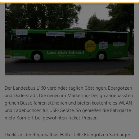
Fachveranstaltung: Wohin geht die Reise? Perspektiven
des ÖPNV in bewegten Zeiten
Harz-nah-dran und HATIX
Landesbus 160
Mobilitätsmanagement
Nachtbusse
Tarifgutachten
Der Landesbus L160 verbindet täglich Göttingen, Ebergötzen
und Duderstadt. Die neuen im Marketing-Design angepassten
Niedersächsisches Nahverkehrsgesetz (NNVG)
grünen Busse fahren stündlich und bieten kostenfreies WLAN
und Ladebuchsen für USB-Geräte. So genießen die Fahrgäste
Verbandsordnung
mehr Komfort bei gewohnten Ticket-Preisen.
Verbandsversammlung
Direkt an der Regionalbus-Haltestelle Ebergötzen Seeburger