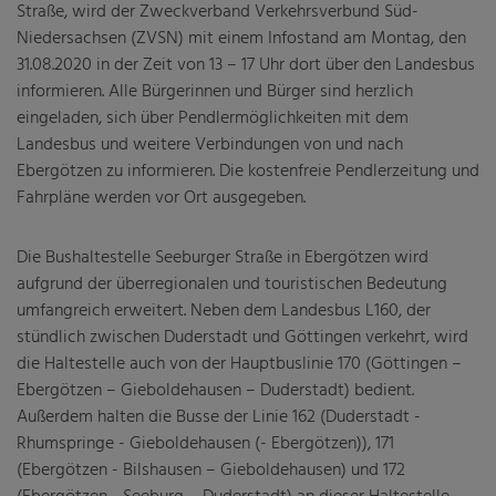
Straße, wird der Zweckverband Verkehrsverbund Süd-
Niedersachsen (ZVSN) mit einem Infostand am Montag, den
Fahrgastbeirat
31.08.2020 in der Zeit von 13 – 17 Uhr dort über den Landesbus
Gesetze
informieren. Alle Bürgerinnen und Bürger sind herzlich
eingeladen, sich über Pendlermöglichkeiten mit dem
Nahverkehrsplan
Landesbus und weitere Verbindungen von und nach
Ebergötzen zu informieren. Die kostenfreie Pendlerzeitung und
Veröffentlichungen
Fahrpläne werden vor Ort ausgegeben.
Die Bushaltestelle Seeburger Straße in Ebergötzen wird
aufgrund der überregionalen und touristischen Bedeutung
umfangreich erweitert. Neben dem Landesbus L160, der
stündlich zwischen Duderstadt und Göttingen verkehrt, wird
die Haltestelle auch von der Hauptbuslinie 170 (Göttingen –
Ebergötzen – Gieboldehausen – Duderstadt) bedient.
Außerdem halten die Busse der Linie 162 (Duderstadt -
Rhumspringe - Gieboldehausen (- Ebergötzen)), 171
(Ebergötzen - Bilshausen – Gieboldehausen) und 172