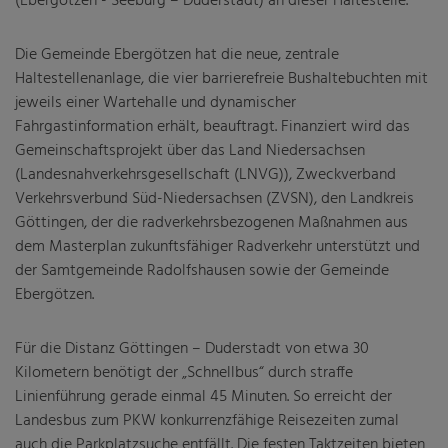
(Ebergötzen - Seeburg – Duderstadt) an dieser Haltestelle.
Die Gemeinde Ebergötzen hat die neue, zentrale
Haltestellenanlage, die vier barrierefreie Bushaltebuchten mit
jeweils einer Wartehalle und dynamischer
Fahrgastinformation erhält, beauftragt. Finanziert wird das
Gemeinschaftsprojekt über das Land Niedersachsen
(Landesnahverkehrsgesellschaft (LNVG)), Zweckverband
Verkehrsverbund Süd-Niedersachsen (ZVSN), den Landkreis
Göttingen, der die radverkehrsbezogenen Maßnahmen aus
dem Masterplan zukunftsfähiger Radverkehr unterstützt und
der Samtgemeinde Radolfshausen sowie der Gemeinde
Ebergötzen.
Für die Distanz Göttingen – Duderstadt von etwa 30
Kilometern benötigt der „Schnellbus“ durch straffe
Linienführung gerade einmal 45 Minuten. So erreicht der
Landesbus zum PKW konkurrenzfähige Reisezeiten zumal
auch die Parkplatzsuche entfällt. Die festen Taktzeiten bieten